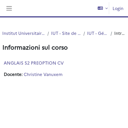
Vai al contenuto principale
Login
Pannello laterale
Institut Universitaire de Technologie (IUT)
IUT - Site de Villeneuve d'Ascq
IUT - Génie Biologique
Introduzione
Informazioni sul corso
ANGLAIS S2 PREOPTION CV
Docente:
Christine Vanuxem