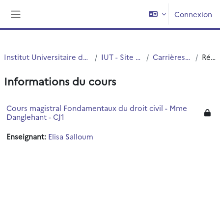
Passer au contenu principal
Connexion
Panneau latéral
Institut Universitaire de Technologie (IUT)
IUT - Site de Roubaix
Carrières Juridiques
Résumé
Informations du cours
Cours magistral Fondamentaux du droit civil - Mme
Danglehant - CJ1
Enseignant:
Elisa Salloum