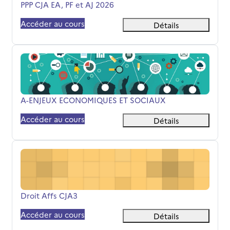
Nom du cours
PPP CJA EA, PF et AJ 2026
Accéder au cours
Détails
A-ENJEUX ECONOMIQUES ET SOCIAUX
Nom du cours
A-ENJEUX ECONOMIQUES ET SOCIAUX
Accéder au cours
Détails
Droit Affs CJA3
Nom du cours
Droit Affs CJA3
Accéder au cours
Détails