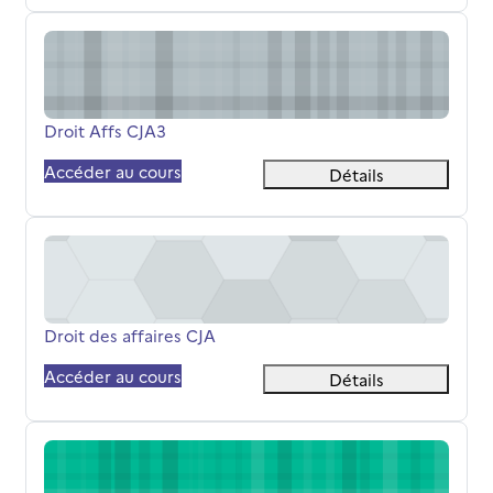
Droit Affs CJA3
Nom du cours
Droit Affs CJA3
Accéder au cours
Détails
Droit des affaires CJA
Nom du cours
Droit des affaires CJA
Accéder au cours
Détails
PPP BUT AJ3 2025/2026