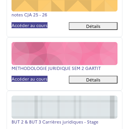
Nom du cours
notes CJA 25 - 26
Accéder au cours
Détails
METHODOLOGIE JURIDIQUE SEM 2 GARTIT
Nom du cours
METHODOLOGIE JURIDIQUE SEM 2 GARTIT
Accéder au cours
Détails
BUT 2 &amp; BUT 3 Carrières juridiques - Stage
Nom du cours
BUT 2 & BUT 3 Carrières juridiques - Stage