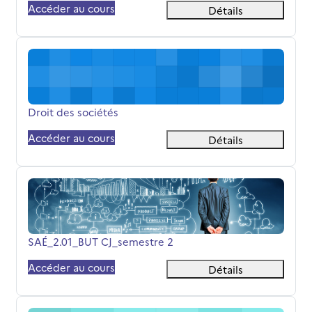
Accéder au cours
Détails
Droit des sociétés
Nom du cours
Droit des sociétés
Accéder au cours
Détails
SAÉ_2.01_BUT CJ_semestre 2
Nom du cours
SAÉ_2.01_BUT CJ_semestre 2
Accéder au cours
Détails