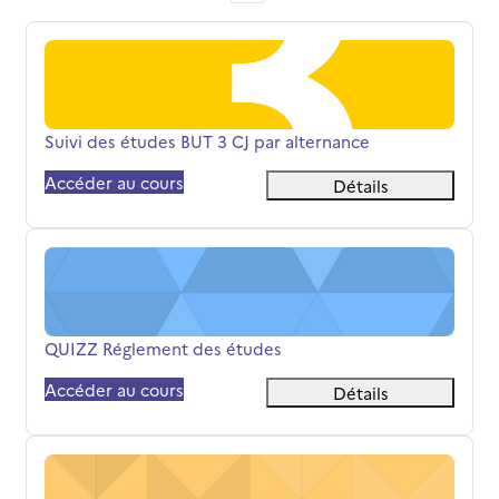
Suivi des études BUT 3 CJ par alternance
Nom du cours
Suivi des études BUT 3 CJ par alternance
Accéder au cours
Détails
QUIZZ Réglement des études
Nom du cours
QUIZZ Réglement des études
Accéder au cours
Détails
notes CJA 25 - 26