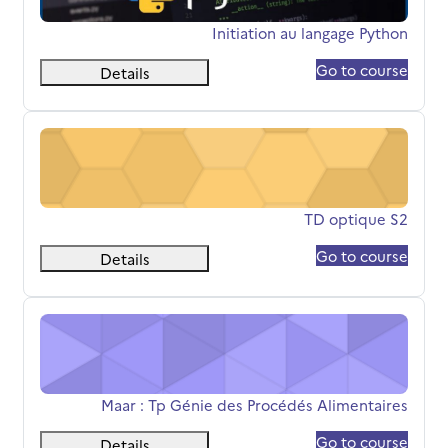
שם הקורס
Initiation au langage Python
Go to course
Details
TD optique S2
שם הקורס
TD optique S2
Go to course
Details
Maar : Tp Génie des Procédés Alimentaires
שם הקורס
Maar : Tp Génie des Procédés Alimentaires
Go to course
Details