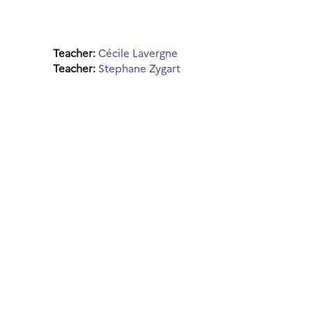
Teacher:
Cécile Lavergne
Teacher:
Stephane Zygart