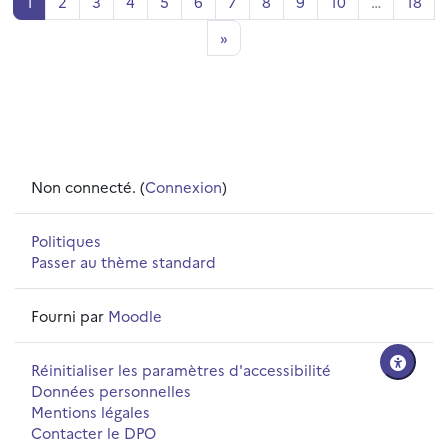
Page 1
Page 2
Page 3
Page 4
Page 5
Page 6
Page 7
Page 8
Page 9
Page 10
Pag
1
2
3
4
5
6
7
8
9
10
…
18
Page suivante
»
Non connecté. (
Connexion
)
Politiques
Passer au thème standard
Fourni par
Moodle
Réinitialiser les paramètres d'accessibilité
Données personnelles
Mentions légales
Contacter le DPO