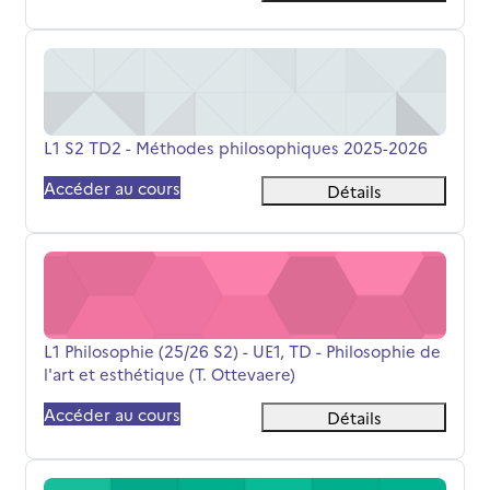
L1 S2 TD2 - Méthodes philosophiques 2025-2026
Nom du cours
L1 S2 TD2 - Méthodes philosophiques 2025-2026
Accéder au cours
Détails
L1 Philosophie (25/26 S2) - UE1, TD - Philosophie de l'art 
Nom du cours
L1 Philosophie (25/26 S2) - UE1, TD - Philosophie de
l'art et esthétique (T. Ottevaere)
Accéder au cours
Détails
L2 philo et philo-socio, Liberté et Egalité, Caron