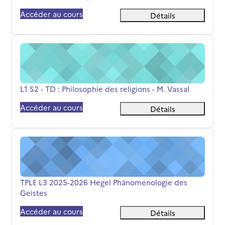
Accéder au cours
Détails
L1 S2 - TD : Philosophie des religions - M. Vassal
Nom du cours
L1 S2 - TD : Philosophie des religions - M. Vassal
Accéder au cours
Détails
TPLE L3 2025-2026 Hegel Phänomenologie des Geistes
Nom du cours
TPLE L3 2025-2026 Hegel Phänomenologie des
Geistes
Accéder au cours
Détails