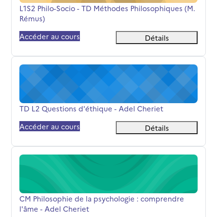
Nom du cours
L1S2 Philo-Socio - TD Méthodes Philosophiques (M.
Rémus)
Accéder au cours
Détails
TD L2 Questions d'éthique - Adel Cheriet
Nom du cours
TD L2 Questions d'éthique - Adel Cheriet
Accéder au cours
Détails
CM Philosophie de la psychologie : comprendre l'âme - A
Nom du cours
CM Philosophie de la psychologie : comprendre
l'âme - Adel Cheriet