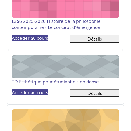
Nom du cours
L3S6 2025-2026 Histoire de la philosophie
contemporaine - Le concept d'émergence
Accéder au cours
Détails
TD Esthétique pour étudiant·e·s en danse
Nom du cours
TD Esthétique pour étudiant·e·s en danse
Accéder au cours
Détails
L1S2 Philo-Socio - TD Méthodes Philosophiques (M. Rému