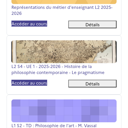
Nom du cours
Représentations du métier d'enseignant L2 2025-
2026
Accéder au cours
Détails
L2 S4 - UE 1 - 2025-2026 - Histoire de la philosophie co
Nom du cours
L2 S4 - UE 1 - 2025-2026 - Histoire de la
philosophie contemporaine - Le pragmatisme
Accéder au cours
Détails
L1 S2 - TD : Philosophie de l'art - M. Vassal
Nom du cours
L1 S2 - TD : Philosophie de l'art - M. Vassal