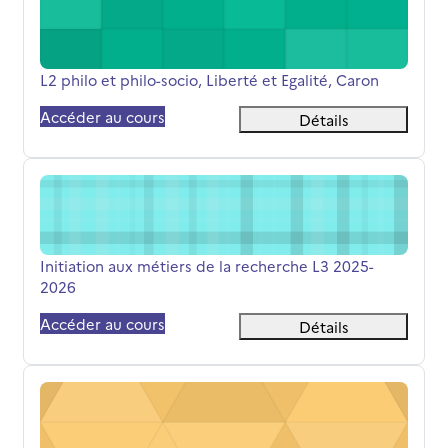
Nom du cours
L2 philo et philo-socio, Liberté et Egalité, Caron
Accéder au cours
Détails
Initiation aux métiers de la recherche L3 2025-2026
Nom du cours
Initiation aux métiers de la recherche L3 2025-
2026
Accéder au cours
Détails
Représentations du métier d'enseignant L2 2025-2026