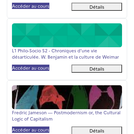
Accéder au cours
Détails
L1 Philo-Socio S2 - Chroniques d’une vie désarticulée. W
Nom du cours
L1 Philo-Socio S2 - Chroniques d’une vie
désarticulée. W. Benjamin et la culture de Weimar
Accéder au cours
Détails
Fredric Jameson — Postmodernism or, the Cultural Logic 
Nom du cours
Fredric Jameson — Postmodernism or, the Cultural
Logic of Capitalism
Accéder au cours
Détails