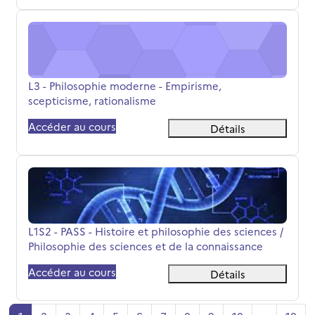
L3 - Philosophie moderne - Empirisme, scepticisme, rati
Nom du cours
L3 - Philosophie moderne - Empirisme,
scepticisme, rationalisme
Accéder au cours
Détails
L1S2 - PASS - Histoire et philosophie des sciences / Phil
Nom du cours
L1S2 - PASS - Histoire et philosophie des sciences /
Philosophie des sciences et de la connaissance
Accéder au cours
Détails