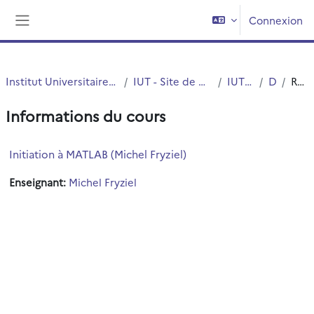
Passer au contenu principal
Connexion
Panneau latéral
Institut Universitaire de Technologie (IUT)
IUT - Site de Villeneuve d'Ascq
IUT - G.E.I.I.
DUT
Résumé
Informations du cours
Initiation à MATLAB (Michel Fryziel)
Enseignant:
Michel Fryziel