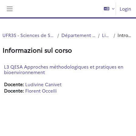
Vai al contenuto principale
Login
Pannello laterale
UFR3S - Sciences de Santé et du Sport
Département UFR3S - ILIS
Licence
Introduzione
Informazioni sul corso
L3 QESA Approches méthodologiques et pratiques en
bioenvironnement
Docente:
Ludivine Canivet
Docente:
Florent Occelli