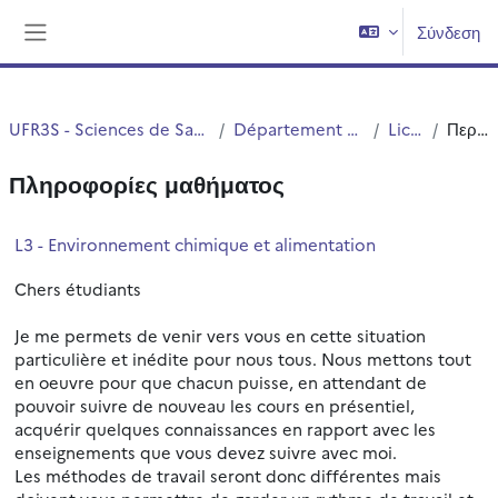
Μετάβαση στο κεντρικό περιεχόμενο
Σύνδεση
Πλευρικός πίνακας
UFR3S - Sciences de Santé et du Sport
Département UFR3S - ILIS
Licence
Περίληψη
Πληροφορίες μαθήματος
L3 - Environnement chimique et alimentation
Chers étudiants
Je me permets de venir vers vous en cette situation
particulière et inédite pour nous tous. Nous mettons tout
en oeuvre pour que chacun puisse, en attendant de
pouvoir suivre de nouveau les cours en présentiel,
acquérir quelques connaissances en rapport avec les
enseignements que vous devez suivre avec moi.
Les méthodes de travail seront donc différentes mais