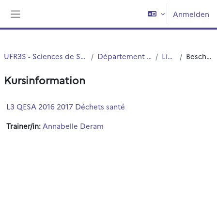
Zum Hauptinhalt
Anmelden
Website-Übersicht
UFR3S - Sciences de Santé et du Sport
Département UFR3S - ILIS
Licence
Beschreibung
Kursinformation
L3 QESA 2016 2017 Déchets santé
Trainer/in:
Annabelle Deram