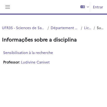
Ir para o conteúdo principal
Entrar
Painel lateral
UFR3S - Sciences de Santé et du Sport
Département UFR3S - ILIS
Licence
Sumário
Informações sobre a disciplina
Sensibilisation à la recherche
Professor:
Ludivine Canivet