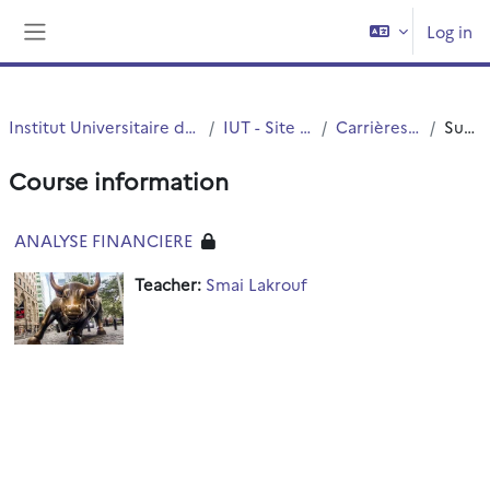
Skip to main content
Log in
Side panel
Institut Universitaire de Technologie (IUT)
IUT - Site de Roubaix
Carrières Juridiques
Summary
Course information
ANALYSE FINANCIERE
Teacher:
Smai Lakrouf