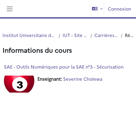
Passer au contenu principal
Connexion
Panneau latéral
Institut Universitaire de Technologie (IUT)
IUT - Site de Roubaix
Carrières Juridiques
Résumé
Informations du cours
SAE - Outils Numériques pour la SAE n°3 - Sécurisation
Enseignant:
Severine Cholewa