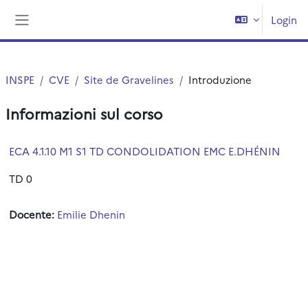
Vai al contenuto principale
Login
Pannello laterale
INSPE
CVE
Site de Gravelines
Introduzione
Informazioni sul corso
ECA 4.1.10 M1 S1 TD CONDOLIDATION EMC E.DHÉNIN
TD 0
Docente:
Emilie Dhenin