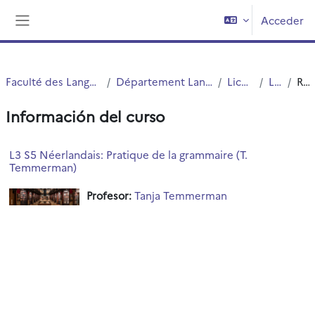
Salta al contenido principal
Acceder
Panel lateral
Faculté des Langues Cultures et Sociétés (FLCS)
Département Langues Etrangères Appliquées (LEA)
Licences (cours)
Licence 3
Resumen
Información del curso
L3 S5 Néerlandais: Pratique de la grammaire (T.
Temmerman)
Profesor:
Tanja Temmerman