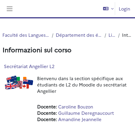
Vai al contenuto principale
Login
Pannello laterale
Faculté des Langues Cultures et Sociétés (FLCS)
Département des études anglophones - Angellier
Licence 2
Introduzione
Informazioni sul corso
Secrétariat Angellier L2
Bienvenu dans la section spécifique aux
étudiants de L2 du Moodle du secrétariat
Angellier
Docente:
Caroline Bouzon
Docente:
Guillaume Deregnaucourt
Docente:
Amandine Jeannelle