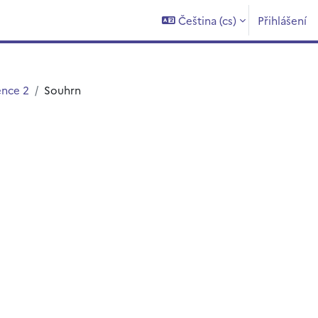
Čeština ‎(cs)‎
Přihlášení
ence 2
Souhrn