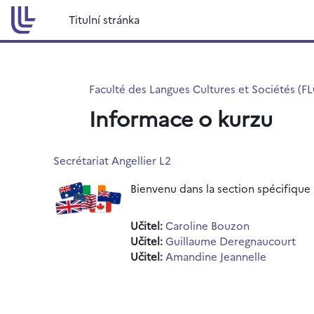
Přejít k hlavnímu obsahu
Titulní stránka
Faculté des Langues Cultures et Sociétés (F
Informace o kurzu
Secrétariat Angellier L2
Bienvenu dans la section spécifique
Učitel:
Caroline Bouzon
Učitel:
Guillaume Deregnaucourt
Učitel:
Amandine Jeannelle