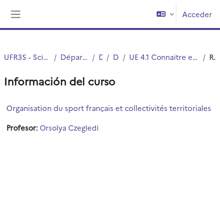
Salta al contenido principal
Acceder
Panel lateral
UFR3S - Sciences de Santé et du Sport
Département UFR3S - SSEP
DEUST
DEUST 1
UE 4.1 Connaitre et analyser don environnement professionnel
Resumen
Información del curso
Organisation du sport français et collectivités territoriales
Profesor:
Orsolya Czegledi