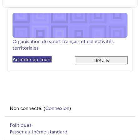
Organisation du sport français et collectivités territoriale
Nom du cours
Organisation du sport français et collectivités
territoriales
Accéder au cours
Détails
Non connecté. (
Connexion
)
Politiques
Passer au thème standard