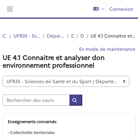
Passer au contenu principal
Connexion
Panneau latéral
Cours
UFR3S - Sciences de Santé et du Sport
Département UFR3S - SSEP
DEUST
DEUST 1
UE 4.1 Connaitre et analyser don environnement professionnel
En mode de maintenance
UE 4.1 Connaitre et analyser don
environnement professionnel
Catégories de cours
Rechercher des cours
Rechercher des cours
Enseignements concernés:
- Collectivités territoriales