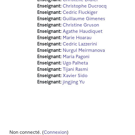
Enseignant:
Christophe Ducrocq
Enseignant:
Cedric Fluckiger
Enseignant:
Guillaume Gimenes
Enseignant:
Christine Gruson
Enseignant:
Agathe Haudiquet
Enseignant:
Marie Hoarau
Enseignant:
Cedric Lazzerini
Enseignant:
Nurgul Meirmanova
Enseignant:
Maria Pagoni
Enseignant:
Ugo Palheta
Enseignant:
Tijani Rasmi
Enseignant:
Xavier Sido
Enseignant:
jingjing Yu
Non connecté. (
Connexion
)