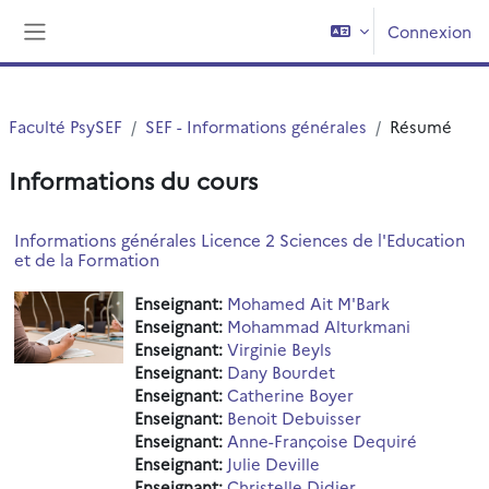
Passer au contenu principal
Connexion
Panneau latéral
Faculté PsySEF
SEF - Informations générales
Résumé
Informations du cours
Informations générales Licence 2 Sciences de l'Education
et de la Formation
Enseignant:
Mohamed Ait M'Bark
Enseignant:
Mohammad Alturkmani
Enseignant:
Virginie Beyls
Enseignant:
Dany Bourdet
Enseignant:
Catherine Boyer
Enseignant:
Benoit Debuisser
Enseignant:
Anne-Françoise Dequiré
Enseignant:
Julie Deville
Enseignant:
Christelle Didier