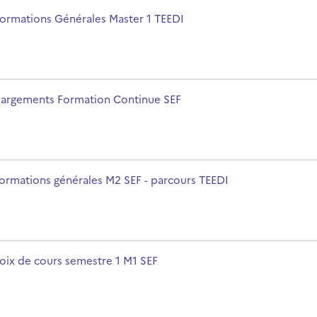
m du cours
formations Générales Master 1 TEEDI
m du cours
argements Formation Continue SEF
urs TEEDI
m du cours
formations générales M2 SEF - parcours TEEDI
m du cours
oix de cours semestre 1 M1 SEF