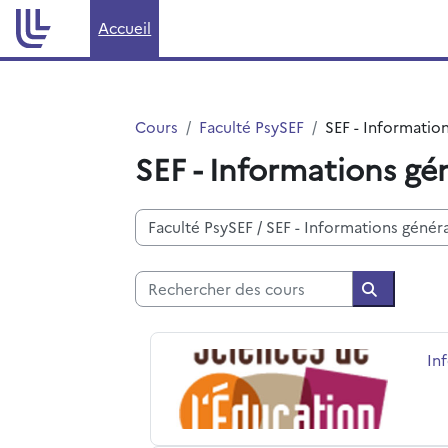
Passer au contenu principal
Accueil
Cours
Faculté PsySEF
SEF - Informatio
SEF - Informations gé
Catégories de cours
Rechercher des cours
Recherche
Informations Générales Master 1 TEIA
No
In