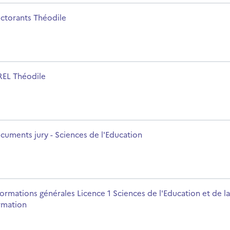
m du cours
ctorants Théodile
m du cours
REL Théodile
ion
m du cours
cuments jury - Sciences de l'Education
ces de l'Education et de la formation
m du cours
formations générales Licence 1 Sciences de l'Education et de la
rmation