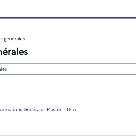
ns générales
nérales
r des cours
m du cours
formations Générales Master 1 TEIA