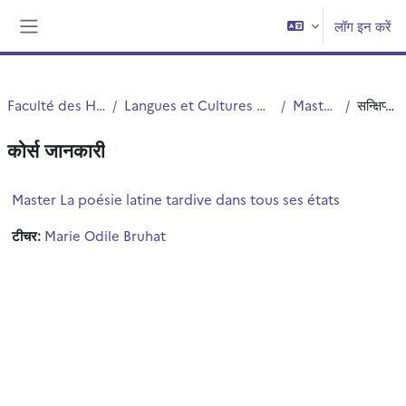
छोड़ कर मुख्य सामग्री पर जाएं
लॉग इन करें
साइड तालिका
Faculté des Humanités
Langues et Cultures Antiques (LCA)
Master LCA
सन्क्षिप्त विवरण
कोर्स जानकारी
Master La poésie latine tardive dans tous ses états
टीचर:
Marie Odile Bruhat