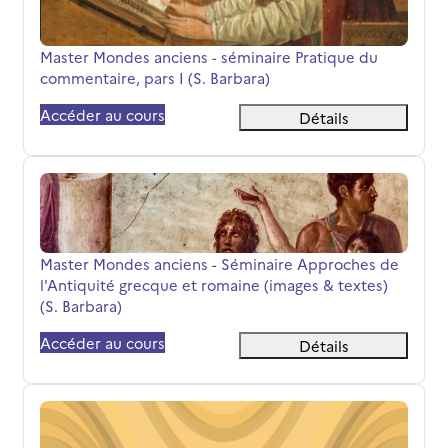
Nom du cours
Master Mondes anciens - séminaire Pratique du
commentaire, pars I (S. Barbara)
Accéder au cours
Détails
Master Mondes anciens - Séminaire Approches de l'Antiq
Nom du cours
Master Mondes anciens - Séminaire Approches de
l'Antiquité grecque et romaine (images & textes)
(S. Barbara)
Accéder au cours
Détails
Master - Edition d'Hélène Bollack