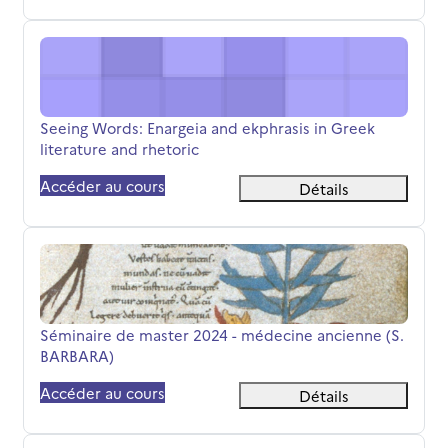
Seeing Words: Enargeia and ekphrasis in Greek literature
Nom du cours
Seeing Words: Enargeia and ekphrasis in Greek
literature and rhetoric
Accéder au cours
Détails
Séminaire de master 2024 - médecine ancienne (S. BAR
Nom du cours
Séminaire de master 2024 - médecine ancienne (S.
BARBARA)
Accéder au cours
Détails