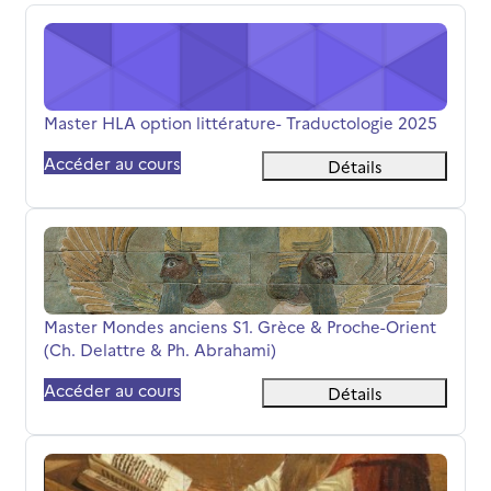
Master HLA option littérature- Traductologie 2025
Nom du cours
Master HLA option littérature- Traductologie 2025
Accéder au cours
Détails
Master Mondes anciens S1. Grèce &amp; Proche-Orient (
Nom du cours
Master Mondes anciens S1. Grèce & Proche-Orient
(Ch. Delattre & Ph. Abrahami)
Accéder au cours
Détails
Master Mondes anciens - séminaire Pratique du commentai