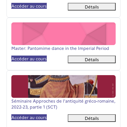
Accéder au cours
Détails
Master: Pantomime dance in the Imperial Period
Nom du cours
Master: Pantomime dance in the Imperial Period
Accéder au cours
Détails
Séminaire Approches de l'antiquité gréco-romaine, 2022-2
Nom du cours
Séminaire Approches de l'antiquité gréco-romaine,
2022-23, partie 1 (SCT)
Accéder au cours
Détails