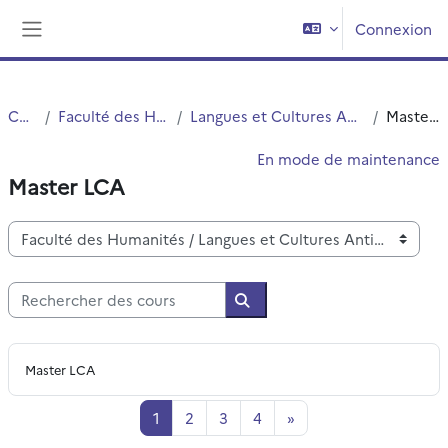
Passer au contenu principal
Connexion
Panneau latéral
Cours
Faculté des Humanités
Langues et Cultures Antiques (LCA)
Master LCA
En mode de maintenance
Master LCA
Catégories de cours
Rechercher des cours
Rechercher des cours
Master LCA
Page 1
Page 2
Page 3
Page 4
Page suivante
1
2
3
4
»