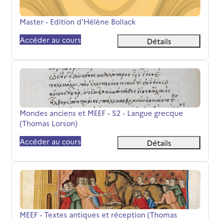
Nom du cours
Master - Edition d'Hélène Bollack
Accéder au cours
Détails
Mondes anciens et MEEF - S2 - Langue grecque (Thomas 
Nom du cours
Mondes anciens et MEEF - S2 - Langue grecque
(Thomas Lorson)
Accéder au cours
Détails
MEEF - Textes antiques et réception (Thomas Lorson)
Nom du cours
MEEF - Textes antiques et réception (Thomas