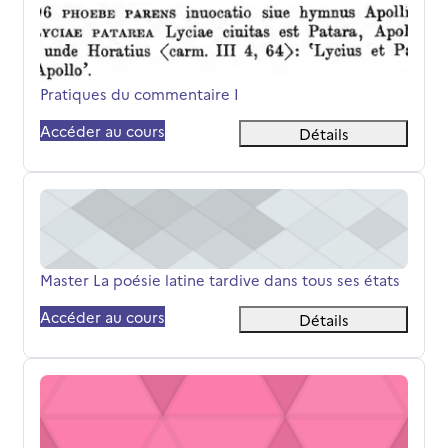
Pratiques du commentaire I
Nom du cours
Pratiques du commentaire I
Accéder au cours
Détails
Master La poésie latine tardive dans tous ses états
Nom du cours
Master La poésie latine tardive dans tous ses états
Accéder au cours
Détails
Séminaire Intertextualité (poésie hellénistique et romain