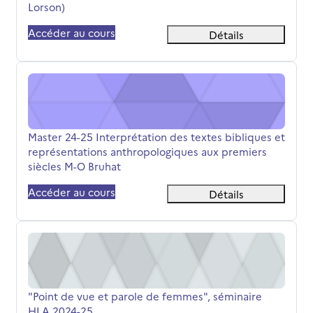
Lorson)
Accéder au cours
Détails
Master 24-25 Interprétation des textes bibliques et rep
Nom du cours
Master 24-25 Interprétation des textes bibliques et
représentations anthropologiques aux premiers
siècles M-O Bruhat
Accéder au cours
Détails
"Point de vue et parole de femmes", séminaire HLA 202
Nom du cours
"Point de vue et parole de femmes", séminaire
HLA 2024-25