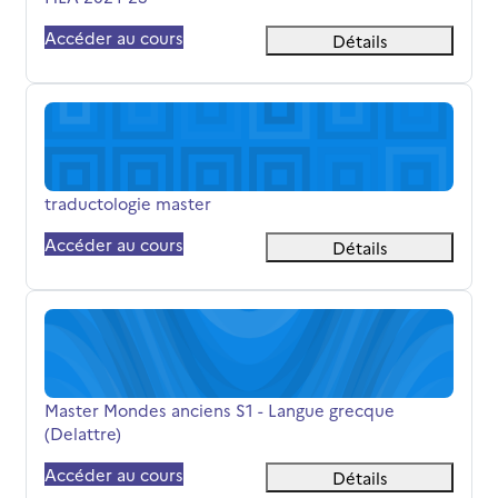
Accéder au cours
Détails
traductologie master
Nom du cours
traductologie master
Accéder au cours
Détails
Master Mondes anciens S1 - Langue grecque (Delattre)
Nom du cours
Master Mondes anciens S1 - Langue grecque
(Delattre)
Accéder au cours
Détails