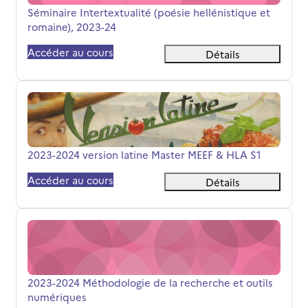
Nom du cours
Séminaire Intertextualité (poésie hellénistique et
romaine), 2023-24
Accéder au cours
Détails
2023-2024 version latine Master MEEF &amp; HLA S1
Nom du cours
2023-2024 version latine Master MEEF & HLA S1
Accéder au cours
Détails
2023-2024 Méthodologie de la recherche et outils numé
Nom du cours
2023-2024 Méthodologie de la recherche et outils
numériques