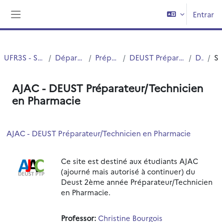
Ir para o conteúdo principal
Entrar
Painel lateral
UFR3S - Sciences de Santé et du Sport
Département UFR3S - Pharmacie
Préparateurs en Pharmacie
DEUST Préparateur-Technicien en Pharmacie (DEUST PTP)
DEUST2 PTP
Sumár
AJAC - DEUST Préparateur/Technicien
en Pharmacie
AJAC - DEUST Préparateur/Technicien en Pharmacie
Ce site est destiné aux étudiants AJAC
(ajourné mais autorisé à continuer) du
Deust 2ème année Préparateur/Technicien
en Pharmacie.
Professor:
Christine Bourgois