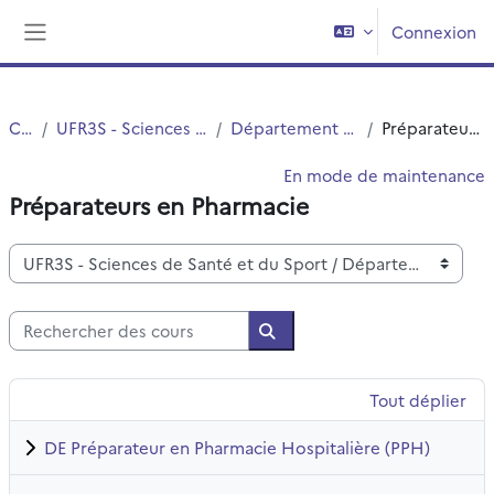
Passer au contenu principal
Connexion
Panneau latéral
Cours
UFR3S - Sciences de Santé et du Sport
Département UFR3S - Pharmacie
Préparateurs en Pharmacie
En mode de maintenance
Préparateurs en Pharmacie
Catégories de cours
Rechercher des cours
Rechercher des cours
Tout déplier
DE Préparateur en Pharmacie Hospitalière (PPH)