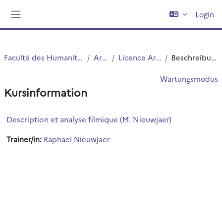
Zum Hauptinhalt
Login
Website-Übersicht
Faculté des Humanités
Arts
Licence Arts
Beschreibung
Wartungsmodus
Kursinformation
Description et analyse filmique (M. Nieuwjaer)
Trainer/in:
Raphael Nieuwjaer