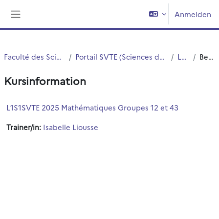
Zum Hauptinhalt
Anmelden
Website-Übersicht
Faculté des Sciences et Technologies (FST)
Portail SVTE (Sciences de la Vie, de la Terre et de l'Environnement)
L1 SVTE S1
Beschreibung
Kursinformation
L1S1SVTE 2025 Mathématiques Groupes 12 et 43
Trainer/in:
Isabelle Liousse