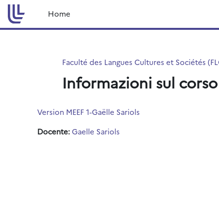
Vai al contenuto principale
Home
Faculté des Langues Cultures et Sociétés (F
Informazioni sul corso
Version MEEF 1-Gaëlle Sariols
Docente:
Gaelle Sariols