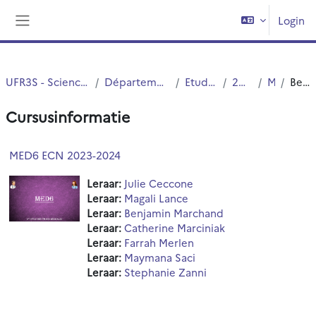
Ga naar hoofdinhoud
Login
Zijpaneel
UFR3S - Sciences de Santé et du Sport
Département UFR3S - Médecine
Etudes Medicales
2ND CYCLE
MED6
Beschrijving
Cursusinformatie
MED6 ECN 2023-2024
Leraar:
Julie Ceccone
Leraar:
Magali Lance
Leraar:
Benjamin Marchand
Leraar:
Catherine Marciniak
Leraar:
Farrah Merlen
Leraar:
Maymana Saci
Leraar:
Stephanie Zanni