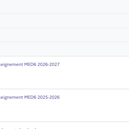
m du cours
seignement MED6 2026-2027
m du cours
seignement MED6 2025-2026