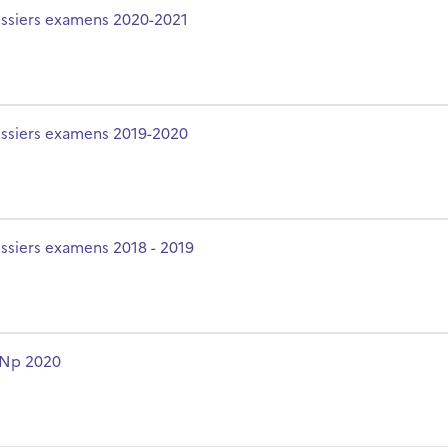
m du cours
ssiers examens 2020-2021
m du cours
ssiers examens 2019-2020
m du cours
ssiers examens 2018 - 2019
m du cours
Np 2020