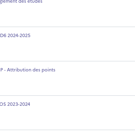
m du cours
glement des études
m du cours
D6 2024-2025
m du cours
P - Attribution des points
m du cours
OS 2023-2024