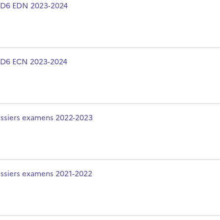
m du cours
D6 EDN 2023-2024
m du cours
D6 ECN 2023-2024
m du cours
ssiers examens 2022-2023
m du cours
ssiers examens 2021-2022