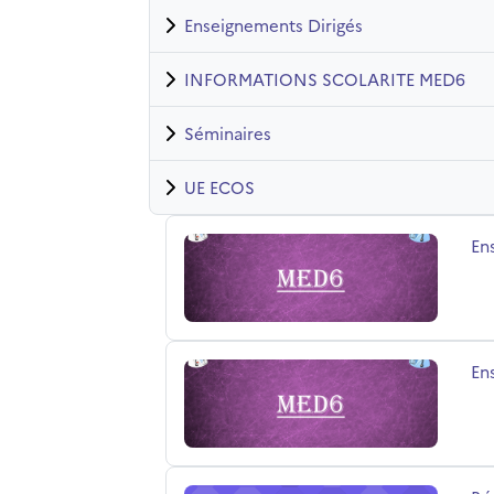
Enseignements Dirigés
INFORMATIONS SCOLARITE MED6
Séminaires
UE ECOS
Enseignement MED6 2026-2027
No
En
Enseignement MED6 2025-2026
No
En