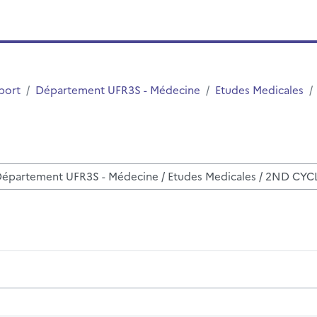
port
Département UFR3S - Médecine
Etudes Medicales
r des cours