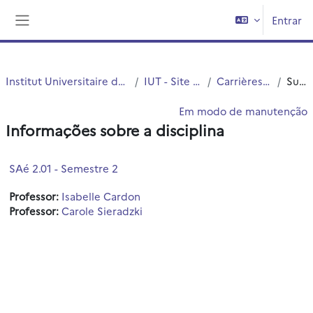
Ir para o conteúdo principal
Entrar
Painel lateral
Institut Universitaire de Technologie (IUT)
IUT - Site de Roubaix
Carrières Juridiques
Sumário
Em modo de manutenção
Informações sobre a disciplina
SAé 2.01 - Semestre 2
Professor:
Isabelle Cardon
Professor:
Carole Sieradzki