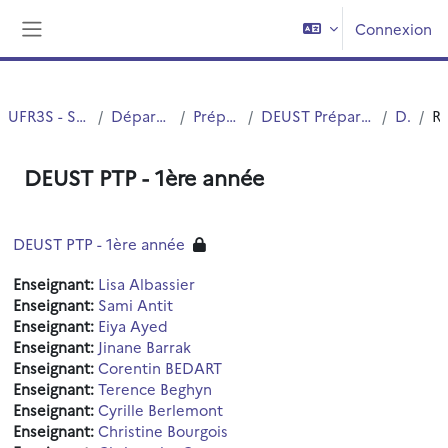
Passer au contenu principal
Connexion
Panneau latéral
UFR3S - Sciences de Santé et du Sport
Département UFR3S - Pharmacie
Préparateurs en Pharmacie
DEUST Préparateur-Technicien en Pharmacie (DEUST PTP)
DEUST1 PTP
Résu
DEUST PTP - 1ère année
DEUST PTP - 1ère année
Enseignant:
Lisa Albassier
Enseignant:
Sami Antit
Enseignant:
Eiya Ayed
Enseignant:
Jinane Barrak
Enseignant:
Corentin BEDART
Enseignant:
Terence Beghyn
Enseignant:
Cyrille Berlemont
Enseignant:
Christine Bourgois