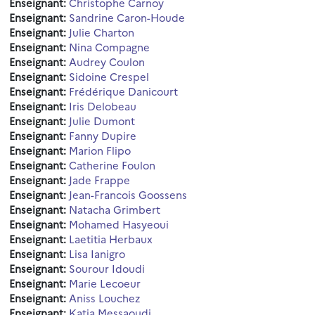
Enseignant:
Christophe Carnoy
Enseignant:
Sandrine Caron-Houde
Enseignant:
Julie Charton
Enseignant:
Nina Compagne
Enseignant:
Audrey Coulon
Enseignant:
Sidoine Crespel
Enseignant:
Frédérique Danicourt
Enseignant:
Iris Delobeau
Enseignant:
Julie Dumont
Enseignant:
Fanny Dupire
Enseignant:
Marion Flipo
Enseignant:
Catherine Foulon
Enseignant:
Jade Frappe
Enseignant:
Jean-Francois Goossens
Enseignant:
Natacha Grimbert
Enseignant:
Mohamed Hasyeoui
Enseignant:
Laetitia Herbaux
Enseignant:
Lisa Ianigro
Enseignant:
Sourour Idoudi
Enseignant:
Marie Lecoeur
Enseignant:
Aniss Louchez
Enseignant:
Katia Messaoudi