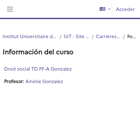
Salta al contenido principal
Acceder
Panel lateral
Institut Universitaire de Technologie (IUT)
IUT - Site de Roubaix
Carrières Juridiques
Resumen
Información del curso
Droit social TD PF-A Gonzalez
Profesor:
Amelie Gonzalez