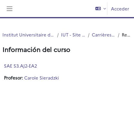
Salta al contenido principal
Acceder
Panel lateral
Institut Universitaire de Technologie (IUT)
IUT - Site de Roubaix
Carrières Juridiques
Resumen
Información del curso
SAE S3.AJ2-EA2
Profesor:
Carole Sieradzki