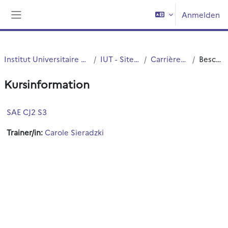
Zum Hauptinhalt
Anmelden
Website-Übersicht
Institut Universitaire de Technologie (IUT)
IUT - Site de Roubaix
Carrières Juridiques
Beschreibung
Kursinformation
SAE CJ2 S3
Trainer/in:
Carole Sieradzki