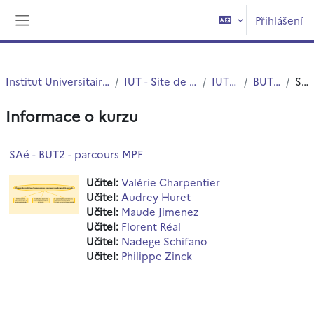
Přejít k hlavnímu obsahu
Přihlášení
Boční panel
Institut Universitaire de Technologie (IUT)
IUT - Site de Villeneuve d'Ascq
IUT - Chimie
BUT - Chimie
Souhrn
Informace o kurzu
SAé - BUT2 - parcours MPF
Učitel:
Valérie Charpentier
Učitel:
Audrey Huret
Učitel:
Maude Jimenez
Učitel:
Florent Réal
Učitel:
Nadege Schifano
Učitel:
Philippe Zinck