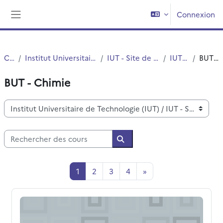
Passer au contenu principal
Connexion
Panneau latéral
Cours
Institut Universitaire de Technologie (IUT)
IUT - Site de Villeneuve d'Ascq
IUT - Chimie
BUT - Chimie
BUT - Chimie
Catégories de cours
Rechercher des cours
Rechercher des cours
Page 1
Page 2
Page 3
Page 4
Page suivante
1
2
3
4
»
BC6