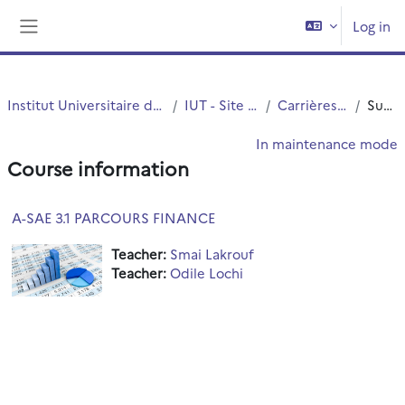
Skip to main content
Log in
Side panel
Institut Universitaire de Technologie (IUT)
IUT - Site de Roubaix
Carrières Juridiques
Summary
In maintenance mode
Course information
A-SAE 3.1 PARCOURS FINANCE
Teacher:
Smai Lakrouf
Teacher:
Odile Lochi