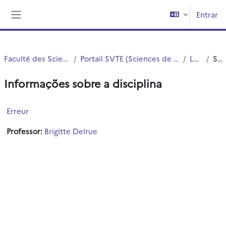
Ir para o conteúdo principal
Entrar
Painel lateral
Faculté des Sciences et Technologies (FST)
Portail SVTE (Sciences de la Vie, de la Terre et de l'Environnement)
L1 SVTE S1
Sumário
Informações sobre a disciplina
Erreur
Professor:
Brigitte Delrue