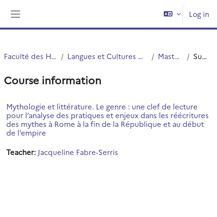
Skip to main content
Log in
Side panel
Faculté des Humanités
Langues et Cultures Antiques (LCA)
Master LCA
Summary
Course information
Mythologie et littérature. Le genre : une clef de lecture
pour l’analyse des pratiques et enjeux dans les réécritures
des mythes à Rome à la fin de la République et au début
de l’empire
Teacher:
Jacqueline Fabre-Serris