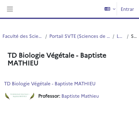
Ir para o conteúdo principal
Entrar
Painel lateral
Faculté des Sciences et Technologies (FST)
Portail SVTE (Sciences de la Vie, de la Terre et de l'Environnement)
L1 SVTE S1
Sumário
TD Biologie Végétale - Baptiste
MATHIEU
TD Biologie Végétale - Baptiste MATHIEU
Professor:
Baptiste Mathieu