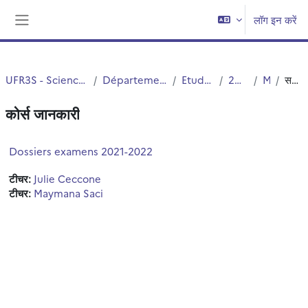
छोड़ कर मुख्य सामग्री पर जाएं
लॉग इन करें
साइड तालिका
UFR3S - Sciences de Santé et du Sport
Département UFR3S - Médecine
Etudes Medicales
2ND CYCLE
MED6
सन्क्षिप्त विवरण
कोर्स जानकारी
Dossiers examens 2021-2022
टीचर:
Julie Ceccone
टीचर:
Maymana Saci