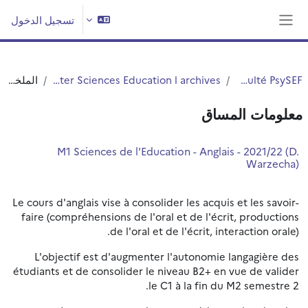
خطى إلى المحتوى الرئيسي
تسجيل الدخول
واجهة جانبية
Faculté PsySEF
Master Sciences Education l archives
الملخص
معلومات المساق
M1 Sciences de l'Education - Anglais - 2021/22 (D.
Warzecha)
Le cours d'anglais vise à consolider les acquis et les savoir-
faire (compréhensions de l'oral et de l'écrit, productions
de l'oral et de l'écrit, interaction orale).
L'objectif est d'augmenter l'autonomie langagière des
étudiants et de consolider le niveau B2+ en vue de valider
le C1 à la fin du M2 semestre 2.