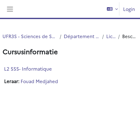
Ga naar hoofdinhoud
Login
Zijpaneel
UFR3S - Sciences de Santé et du Sport
Département UFR3S - ILIS
Licence
Beschrijving
Cursusinformatie
L2 SSS- Informatique
Leraar:
Fouad Medjahed