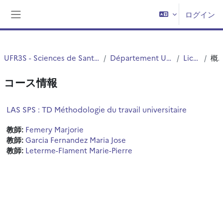
メインコンテンツへスキップする
ログイン
サイドパネル
UFR3S - Sciences de Santé et du Sport
Département UFR3S - ILIS
Licence
概
コース情報
LAS SPS : TD Méthodologie du travail universitaire
教師:
Femery Marjorie
教師:
Garcia Fernandez Maria Jose
教師:
Leterme-Flament Marie-Pierre