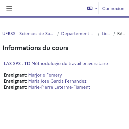
Passer au contenu principal
Connexion
Panneau latéral
UFR3S - Sciences de Santé et du Sport
Département UFR3S - ILIS
Licence
Résumé
Informations du cours
LAS SPS : TD Méthodologie du travail universitaire
Enseignant:
Marjorie Femery
Enseignant:
Maria Jose Garcia Fernandez
Enseignant:
Marie-Pierre Leterme-Flament