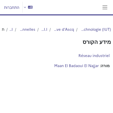
ילוג לתוכן הראשי
התחברות
חלון סקירה צדדי
Institut Universitaire de Technologie (IUT)
IUT - Site de Villeneuve d'Ascq
IUT - G.E.I.I.
Licences Professionnelles
RT - IRI
תקצי
מידע הקורס
Réseau industriel
מורה:
Maan El Badaoui El Najjar