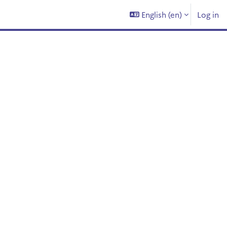
English ‎(en)‎
Log in