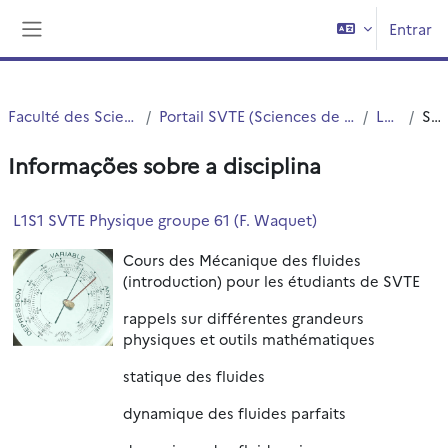
Ir para o conteúdo principal
Entrar
Painel lateral
Faculté des Sciences et Technologies (FST)
Portail SVTE (Sciences de la Vie, de la Terre et de l'Environnement)
L1 SVTE S1
Sumário
Informações sobre a disciplina
L1S1 SVTE Physique groupe 61 (F. Waquet)
Cours des Mécanique des fluides
(introduction) pour les étudiants de SVTE
rappels sur différentes grandeurs
physiques et outils mathématiques
statique des fluides
dynamique des fluides parfaits