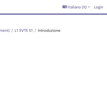
Italiano ‎(it)‎
Login
ement)
L1 SVTE S1
Introduzione